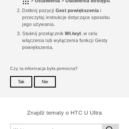
>
Ustawienia
>
Ułatwienia dostępu
.
Dotknij pozycji
Gest powiększenia
i
przeczytaj instrukcje dotyczące sposobu
jego używania.
Stuknij przełącznik
Wł./wył.
w celu
włączenia lub wyłączenia funkcji Gesty
powiększenia.
Czy ta informacja była pomocna?
Tak
Nie
Dziękujemy!
Znajdż tematy o HTC U Ultra