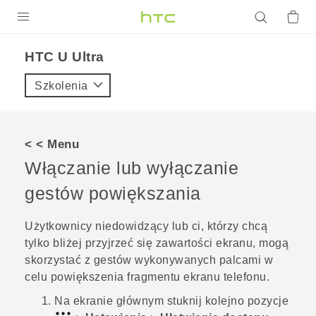
PRODUKTY
HTC U Ultra‎
VIVE
Szkolenia
G REIGNS
SMARTFONY
< < Menu
AKCESORIA
Włączanie lub wyłączanie
VIVERSE
gestów powiększania
POMOC TECHNICZNA
Użytkownicy niedowidzący lub ci, którzy chcą
tylko bliżej przyjrzeć się zawartości ekranu, mogą
Urządzenia i akcesoria HTC
Zaloguj się
skorzystać z gestów wykonywanych palcami w
celu powiększenia fragmentu ekranu telefonu.
Na
ekranie głównym
stuknij kolejno pozycje