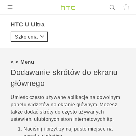
PRODUKTY
HTC U Ultra‎
VIVE
Szkolenia
G REIGNS
SMARTFONY
< < Menu
AKCESORIA
Dodawanie skrótów do ekranu
VIVERSE
głównego
POMOC TECHNICZNA
Umieść często używane aplikacje na dowolnym
panelu widżetów na ekranie głównym. Możesz
Urządzenia i akcesoria HTC
Zaloguj się
także dodać skróty do często używanych
ustawień, ulubionych stron internetowych itp.
Naciśnij i przytrzymaj puste miejsce na