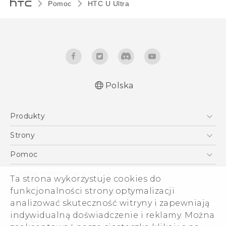
Pomoc
HTC U Ultra‎
Polska
Produkty
Polish - Skrócony przewodnik
Smartfony
Polish - Podręczniki użytkownika
Strony
Polish - Wytyczne dotyczące bezpieczeństwa i
5G
HTC Vive
Pomoc
wytyczne wymagane przez prawo
VIVE
HTC Dev
Pomoc
English - Quick start guide
Ogólne informacje o firmie
Ta strona wykorzystuje cookies do
Akcesoria
English - User manual
Pomoc E-commerce
ESG
funkcjonalności strony optymalizacji
English - Safety and regulatory guide
analizować skuteczność witryny i zapewniają
Informacje o firmie
indywidualną doświadczenie i reklamy. Można
Dla inwestorów (angielski)