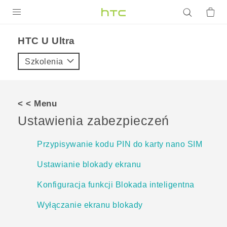
PRODUKTY
HTC U Ultra‎
VIVE
Szkolenia
G REIGNS
SMARTFONY
< < Menu
AKCESORIA
Ustawienia zabezpieczeń
VIVERSE
Przypisywanie kodu PIN do karty nano SIM
POMOC TECHNICZNA
Ustawianie blokady ekranu
Urządzenia i akcesoria HTC
Zaloguj się
Konfiguracja funkcji Blokada inteligentna
Wyłączanie ekranu blokady