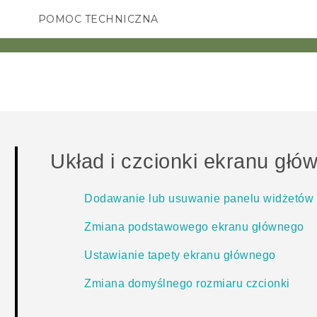
POMOC TECHNICZNA
Urządzenia i akcesoria HTC
SMARTFONY
AKCESORIA
Układ i czcionki ekranu głó
Dodawanie lub usuwanie panelu widżetów
Zmiana podstawowego ekranu głównego
Ustawianie tapety ekranu głównego
Zmiana domyślnego rozmiaru czcionki