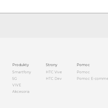
Polish - Skrócony przewodnik
Polish - Podręczniki użytkownika
Polish - Wytyczne dotyczące bezpieczeństwa i wytyczne
Produkty
Strony
Pomoc
wymagane przez prawo
Smartfony
HTC Vive
Pomoc
5G
HTC Dev
Pomoc E-comme
VIVE
Akcesoria