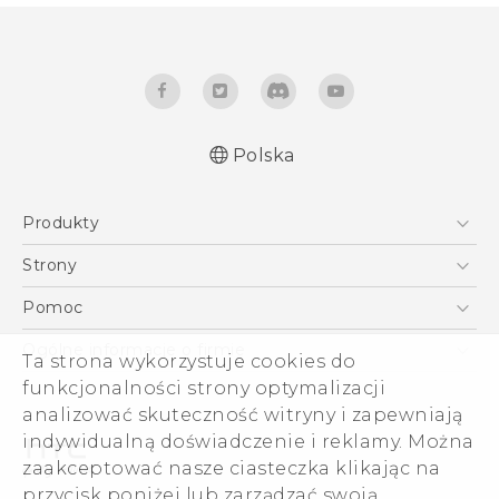
Polska
Produkty
Polish - Skrócony przewodnik
Smartfony
Polish - Podręczniki użytkownika
Strony
Polish - Wytyczne dotyczące bezpieczeństwa i
5G
HTC Vive
Pomoc
wytyczne wymagane przez prawo
VIVE
HTC Dev
Pomoc
Ogólne informacje o firmie
Ta strona wykorzystuje cookies do
Akcesoria
Pomoc E-commerce
ESG
funkcjonalności strony optymalizacji
analizować skuteczność witryny i zapewniają
Informacje o firmie
indywidualną doświadczenie i reklamy. Można
Dla inwestorów (angielski)
zaakceptować nasze ciasteczka klikając na
Cookie Preferences
przycisk poniżej lub zarządzać swoją