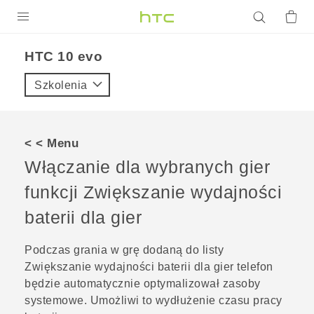
PRODUKTY
HTC 10 evo‎
VIVE
Szkolenia
G REIGNS
SMARTFONY
< < Menu
AKCESORIA
Włączanie dla wybranych gier
VIVERSE
funkcji
Zwiększanie wydajności
baterii dla gier
POMOC TECHNICZNA
Urządzenia i akcesoria HTC
Zaloguj się
Podczas grania w grę dodaną do listy
Zwiększanie wydajności baterii dla gier
telefon
będzie automatycznie optymalizował zasoby
systemowe. Umożliwi to wydłużenie czasu pracy