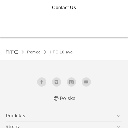
Contact Us
Pomoc
HTC 10 evo‎
Polska
Produkty
Polish - Skrócony przewodnik
Smartfony
Polish - Podręczniki użytkownika
Strony