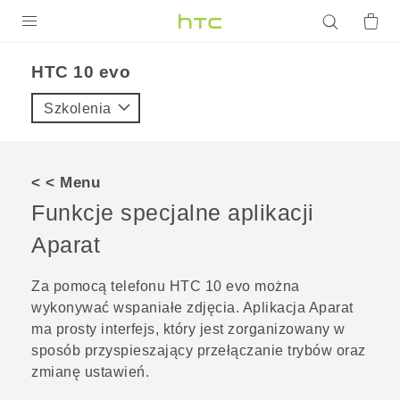
PRODUKTY
HTC 10 evo‎
VIVE
Szkolenia
G REIGNS
SMARTFONY
< < Menu
AKCESORIA
Funkcje specjalne aplikacji
VIVERSE
Aparat
POMOC TECHNICZNA
Za pomocą telefonu
HTC 10 evo
można
wykonywać wspaniałe zdjęcia. Aplikacja
Aparat
Urządzenia i akcesoria HTC
Zaloguj się
ma prosty interfejs, który jest zorganizowany w
sposób przyspieszający przełączanie trybów oraz
zmianę ustawień.