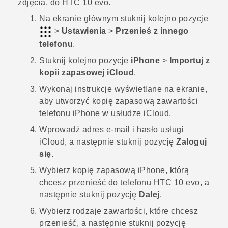
zdjęcia, do
HTC 10 evo
.
Na
ekranie głównym
stuknij kolejno pozycje
>
Ustawienia
>
Przenieś z innego
telefonu
.
Stuknij kolejno pozycje
iPhone
>
Importuj z
kopii zapasowej iCloud
.
Wykonaj instrukcje wyświetlane na ekranie,
aby utworzyć kopię zapasową zawartości
telefonu
iPhone
w usłudze
iCloud
.
Wprowadź adres e-mail i hasło usługi
iCloud
, a następnie stuknij pozycję
Zaloguj
się
.
Wybierz kopię zapasową
iPhone
, którą
chcesz przenieść do telefonu
HTC 10 evo
, a
następnie stuknij pozycję
Dalej
.
Wybierz rodzaje zawartości, które chcesz
przenieść, a następnie stuknij pozycję