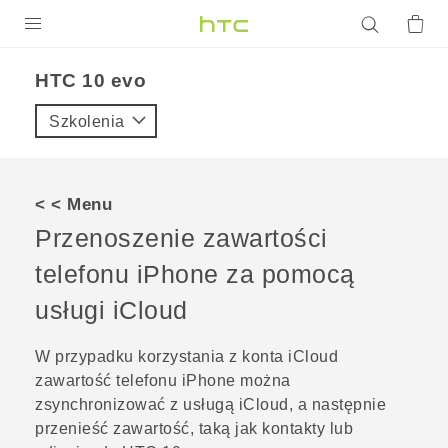
PRODUKTY
HTC 10 evo‎
VIVE
Szkolenia
G REIGNS
SMARTFONY
< < Menu
AKCESORIA
Przenoszenie zawartości
VIVERSE
telefonu
iPhone
za pomocą
usługi
iCloud
POMOC TECHNICZNA
Urządzenia i akcesoria HTC
Zaloguj się
W przypadku korzystania z konta
iCloud
zawartość telefonu
iPhone
można
zsynchronizować z usługą
iCloud
, a następnie
przenieść zawartość, taką jak kontakty lub