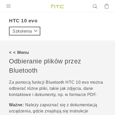
PRODUKTY
HTC 10 evo‎
VIVE
Szkolenia
G REIGNS
SMARTFONY
< < Menu
AKCESORIA
Odbieranie plików przez
VIVERSE
Bluetooth
POMOC TECHNICZNA
Za pomocą funkcji
Bluetooth
HTC 10 evo
można
odbierać różne pliki, takie jak zdjęcia, dane
Urządzenia i akcesoria HTC
Zaloguj się
kontaktowe i dokumenty, np. w formacie PDF.
Ważne:
Należy zapoznać się z dokumentacją
urządzenia, gdzie znajdują się instrukcje