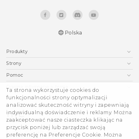
Polska
Produkty
Polish - Skrócony przewodnik
Smartfony
Polish - Podręczniki użytkownika
Strony
Polish - Wytyczne dotyczące bezpieczeństwa i
5G
HTC Vive
Pomoc
wytyczne wymagane przez prawo
VIVE
HTC Dev
Pomoc
Ogólne informacje o firmie
Ta strona wykorzystuje cookies do
Akcesoria
Pomoc E-commerce
funkcjonalności strony optymalizacji
ESG
analizować skuteczność witryny i zapewniają
Informacje o firmie
indywidualną doświadczenie i reklamy. Można
Dla inwestorów (angielski)
zaakceptować nasze ciasteczka klikając na
Cookie Preferences
przycisk poniżej lub zarządzać swoją
© 2011-2026 HTC Corporation
preferencję na Preferencje Cookie. Można
Kariera