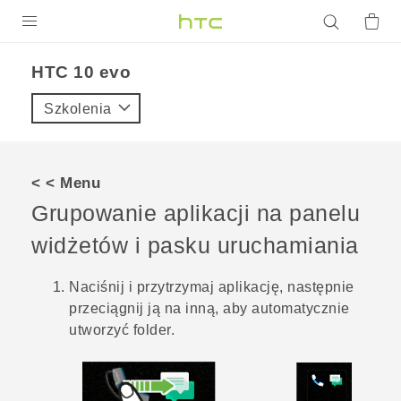
PRODUKTY
HTC 10 evo‎
VIVE
Szkolenia
G REIGNS
SMARTFONY
< < Menu
AKCESORIA
Grupowanie aplikacji na panelu
VIVERSE
widżetów i pasku uruchamiania
POMOC TECHNICZNA
Naciśnij i przytrzymaj aplikację, następnie
przeciągnij ją na inną, aby automatycznie
Urządzenia i akcesoria HTC
Zaloguj się
utworzyć folder.