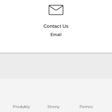
Contact Us
Email
Polish - Skrócony przewodnik
Polish - Podręczniki użytkownika
Polish - Wytyczne dotyczące bezpieczeństwa i wytyczne
Produkty
Strony
Pomoc
wymagane przez prawo