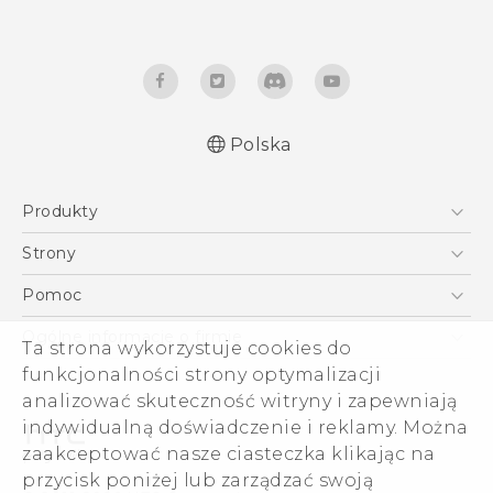
Polska
Produkty
Polish - Skrócony przewodnik
Smartfony
Polish - Podręczniki użytkownika
Strony
Polish - Wytyczne dotyczące bezpieczeństwa i
5G
HTC Vive
Pomoc
wytyczne wymagane przez prawo
VIVE
HTC Dev
Pomoc
Ogólne informacje o firmie
Ta strona wykorzystuje cookies do
Akcesoria
Pomoc E-commerce
ESG
funkcjonalności strony optymalizacji
analizować skuteczność witryny i zapewniają
Informacje o firmie
indywidualną doświadczenie i reklamy. Można
Dla inwestorów (angielski)
zaakceptować nasze ciasteczka klikając na
Cookie Preferences
przycisk poniżej lub zarządzać swoją