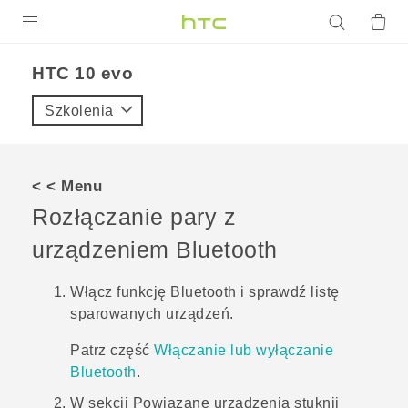
PRODUKTY
HTC 10 evo‎
VIVE
Szkolenia
G REIGNS
SMARTFONY
< < Menu
AKCESORIA
Rozłączanie pary z
VIVERSE
urządzeniem
Bluetooth
POMOC TECHNICZNA
Włącz funkcję
Bluetooth
i sprawdź listę
sparowanych urządzeń.
Urządzenia i akcesoria HTC
Zaloguj się
Patrz część
Włączanie lub wyłączanie
Bluetooth
.
W sekcji
Powiązane urządzenia
stuknij