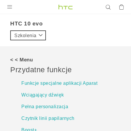
PRODUKTY
HTC 10 evo‎
VIVE
Szkolenia
G REIGNS
SMARTFONY
< < Menu
AKCESORIA
Przydatne funkcje
VIVERSE
Funkcje specjalne aplikacji Aparat
POMOC TECHNICZNA
Wciągający dźwięk
Urządzenia i akcesoria HTC
Zaloguj się
Pełna personalizacja
Czytnik linii papilarnych
Boost+