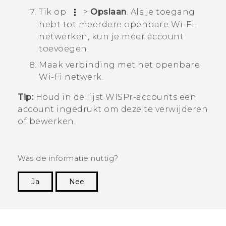
Tik op
>
Opslaan
.
Als je toegang
hebt tot meerdere openbare
Wi‍-Fi
-
netwerken, kun je meer account
toevoegen.
Maak verbinding met het openbare
Wi‍-Fi
netwerk.
Tip:
Houd in de lijst
WISPr-accounts
een
account ingedrukt om deze te verwijderen
of bewerken.
Was de informatie nuttig?
Ja
Nee
Dankuwel!