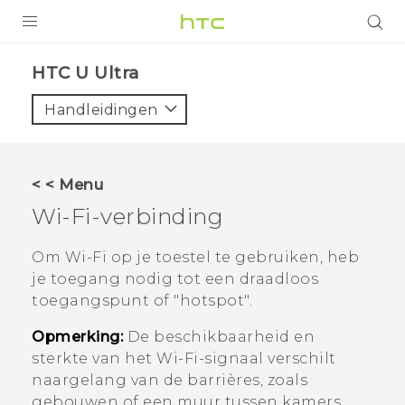
PRODUCTEN
HTC U Ultra‎
VIVE
Handleidingen
G REIGNS
TELEFOONS
< < Menu
ACCESSOIRES
Wi‍-Fi
-verbinding
AANBIEDINGEN
Om
Wi‍-Fi
op je toestel te gebruiken, heb
je toegang nodig tot een draadloos
HTC Club
SUPPORT
toegangspunt of "‍hotspot"‍.
HTC-apparaten & -accessoires
VIVERSE
Opmerking:
De beschikbaarheid en
sterkte van het
Wi‍-Fi
-signaal verschilt
Aanmelden
naargelang van de barrières, zoals
gebouwen of een muur tussen kamers,