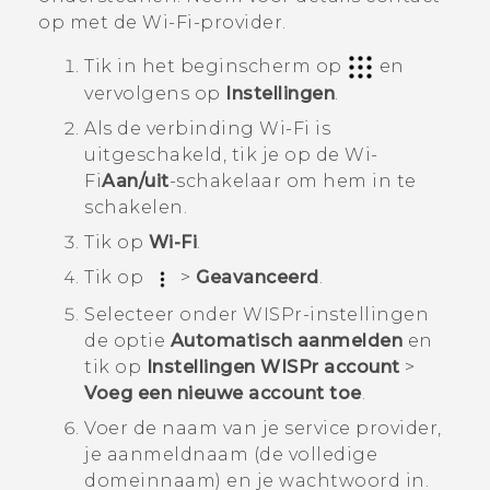
op met de
Wi‍-Fi
-provider.
Tik in het
beginscherm
op
en
vervolgens op
Instellingen
.
Als de verbinding
Wi‍-Fi
is
uitgeschakeld, tik je op de
Wi‍-
Fi
Aan/uit
-schakelaar om hem in te
schakelen.
Tik op
Wi-Fi
.
Tik op
>
Geavanceerd
.
Selecteer onder
WISPr-instellingen
de optie
Automatisch aanmelden
en
tik op
Instellingen WISPr account
>
Voeg een nieuwe account toe
.
Voer de naam van je service provider,
je aanmeldnaam (de volledige
domeinnaam) en je wachtwoord in.