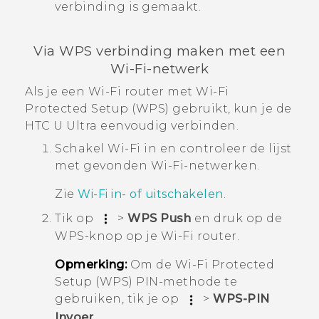
verbinding is gemaakt.
Via WPS verbinding maken met een
Wi‍-Fi
-netwerk
Als je een
Wi‍-Fi
router met
Wi‍-Fi
Protected Setup (WPS) gebruikt, kun je de
HTC U Ultra
eenvoudig verbinden.
Schakel
Wi‍-Fi
in en controleer de lijst
met gevonden
Wi‍-Fi
-netwerken.
Zie
Wi‍-Fi
in- of uitschakelen
.
Tik op
>
WPS Push
en druk op de
WPS-knop op je
Wi‍-Fi
router.
Opmerking:
Om de
Wi‍-Fi
Protected
Setup (WPS) PIN-methode te
gebruiken, tik je op
>
WPS-PIN
Invoer
.