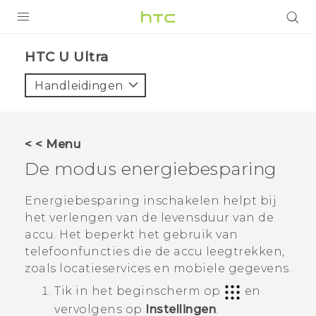
PRODUCTEN
HTC U Ultra‎
VIVE
Handleidingen
G REIGNS
TELEFOONS
< < Menu
ACCESSOIRES
De modus energiebesparing
AANBIEDINGEN
Energiebesparing inschakelen helpt bij
het verlengen van de levensduur van de
HTC Club
SUPPORT
accu. Het beperkt het gebruik van
HTC-apparaten & -accessoires
telefoonfuncties die de accu leegtrekken,
VIVERSE
zoals locatieservices en mobiele gegevens.
Aanmelden
Tik in het
beginscherm
op
en
vervolgens op
Instellingen
.