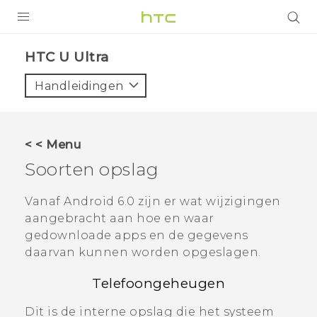
PRODUCTEN
HTC U Ultra‎
VIVE
Handleidingen
G REIGNS
TELEFOONS
< < Menu
ACCESSOIRES
Soorten opslag
AANBIEDINGEN
Vanaf
Android
6.0 zijn er wat wijzigingen
aangebracht aan hoe en waar
HTC Club
SUPPORT
gedownloade apps en de gegevens
HTC-apparaten & -accessoires
daarvan kunnen worden opgeslagen.
VIVERSE
Telefoongeheugen
Aanmelden
Dit is de interne opslag die het systeem