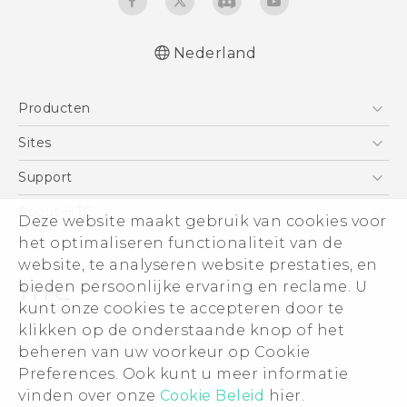
Nederland
Nederlands - Quick start guide
Producten
Nederlands - Gebruikershandleiding
Nederlands - Gids voor veiligheid en
Telefoons
Sites
wettelijke voorschriften
5G
HTC Vive
Support
Deutsch - Schnellstart
Vive
Deutsch - Benutzerhandbuch
HTC Dev
Support
About HTC
Deze website maakt gebruik van cookies voor
Accessoires
Deutsch - Informationen zur Sicherheit und
Aan de slag
Support voor eCommerce
het optimaliseren functionaliteit van de
ESG
behördliche Bestimmungen
website, te analyseren website prestaties, en
English - Quick start guide
Informatie over het bedrijf
bieden persoonlijke ervaring en reclame. U
English - User manual
Voor beleggers (engels)
kunt onze cookies te accepteren door te
English - Safety and regulatory guide
Cookie Preferences
klikken op de onderstaande knop of het
© 2011-2026 HTC Corporation
beheren van uw voorkeur op Cookie
Vacatures
Preferences. Ook kunt u meer informatie
Legal terms
Security and Privacy Whitepaper
vinden over onze
Cookie Beleid
hier.