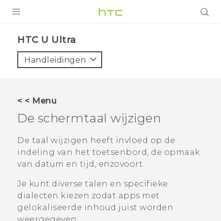
PRODUCTEN
HTC U Ultra‎
VIVE
Handleidingen
G REIGNS
TELEFOONS
< < Menu
ACCESSOIRES
De schermtaal wijzigen
AANBIEDINGEN
De taal wijzigen heeft invloed op de
indeling van het toetsenbord, de opmaak
HTC Club
SUPPORT
van datum en tijd, enzovoort.
HTC-apparaten & -accessoires
VIVERSE
Je kunt diverse talen en specifieke
dialecten kiezen zodat apps met
Aanmelden
gelokaliseerde inhoud juist worden
weergegeven.