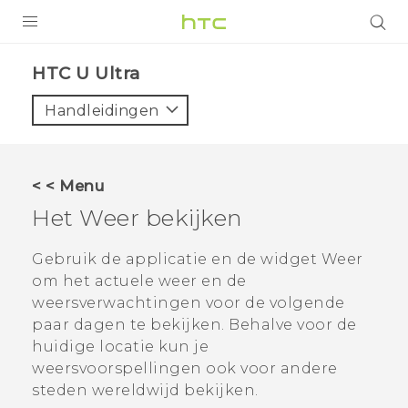
PRODUCTEN
HTC U Ultra‎
VIVE
Handleidingen
G REIGNS
TELEFOONS
< < Menu
ACCESSOIRES
Het
Weer
bekijken
AANBIEDINGEN
Gebruik de applicatie en de widget
Weer
om het actuele weer en de
HTC Club
SUPPORT
weersverwachtingen voor de volgende
HTC-apparaten & -accessoires
paar dagen te bekijken. Behalve voor de
VIVERSE
huidige locatie kun je
Aanmelden
weersvoorspellingen ook voor andere
steden wereldwijd bekijken.