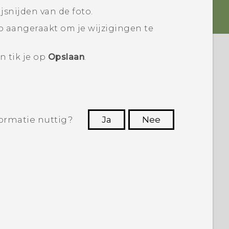
jsnijden van de foto.
o aangeraakt om je wijzigingen te
n tik je op
Opslaan
.
ormatie nuttig?
Ja
Nee
Dankuwel!