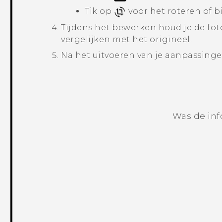
Tik op
voor het roteren of bi
Tijdens het bewerken houd je de fot
vergelijken met het origineel.
Na het uitvoeren van je aanpassinge
Was de inf