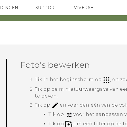
EDINGEN
SUPPORT
VIVERSE
 Club
TELEFOONS
HTC-apparaten & -accessoires
ACCESSOIRES
Foto's bewerken
Tik in het beginscherm op
, en z
Tik op de miniatuurweergave van ee
te geven.
Tik op
en voer dan één van de vo
Tik op
voor het aanpassen v
Tik op
om een filter op de f