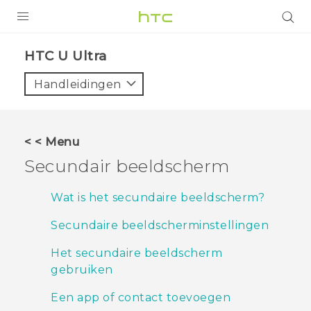
PRODUCTEN
HTC U Ultra‎
VIVE
Handleidingen
G REIGNS
TELEFOONS
< < Menu
ACCESSOIRES
Secundair beeldscherm
AANBIEDINGEN
Wat is het secundaire beeldscherm?
HTC Club
SUPPORT
Secundaire beeldscherminstellingen
HTC-apparaten & -accessoires
VIVERSE
Het secundaire beeldscherm
gebruiken
Aanmelden
Een app of contact toevoegen