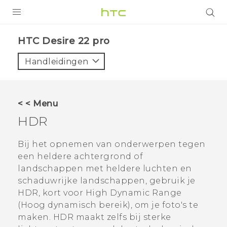
PRODUCTEN
HTC Desire 22 pro‎
VIVE
Handleidingen
G REIGNS
TELEFOONS
< < Menu
ACCESSOIRES
HDR
AANBIEDINGEN
Bij het opnemen van onderwerpen tegen
een heldere achtergrond of
HTC Club
SUPPORT
landschappen met heldere luchten en
HTC-apparaten & -accessoires
schaduwrijke landschappen, gebruik je
VIVERSE
HDR, kort voor High Dynamic Range
Aanmelden
(Hoog dynamisch bereik), om je foto's te
maken. HDR maakt zelfs bij sterke