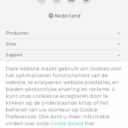
Nederland
Quick start guide
Producten
Gebruikershandleiding
Gids voor veiligheid en wettelijke
Telefoons
Sites
voorschriften
5G
HTC Vive
Support
Vive
HTC Dev
Support
About HTC
Deze website maakt gebruik van cookies voor
Accessoires
Aan de slag
Support voor eCommerce
het optimaliseren functionaliteit van de
ESG
website, te analyseren website prestaties, en
Informatie over het bedrijf
bieden persoonlijke ervaring en reclame. U
Voor beleggers (engels)
kunt onze cookies te accepteren door te
Cookie Preferences
klikken op de onderstaande knop of het
© 2011-2026 HTC Corporation
beheren van uw voorkeur op Cookie
Vacatures
Preferences. Ook kunt u meer informatie
Legal terms
Security and Privacy Whitepaper
vinden over onze
Cookie Beleid
hier.