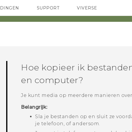
EDINGEN
SUPPORT
VIVERSE
 Club
TELEFOONS
HTC-apparaten & -accessoires
ACCESSOIRES
Hoe kopieer ik bestanden
en computer?
Je kunt media op meerdere manieren over
Belangrijk:
Sla je bestanden op en sluit ze voord
je telefoon, of andersom.