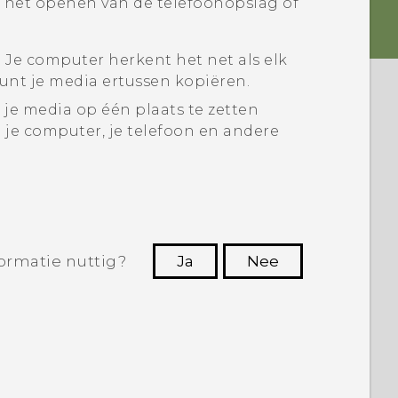
j het openen van de telefoonopslag of
. Je computer herkent het net als elk
unt je media ertussen kopiëren.
je media op één plaats te zetten
 je computer, je telefoon en andere
ormatie nuttig?
Ja
Nee
Dankuwel!