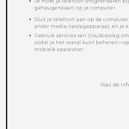
Je moet je telefoon ontgrendelen bi
geheugenkaart op je computer.
Sluit je telefoon aan op de computer
ander media-opslagapparaat, en je k
Gebruik services van cloudopslag om 
zodat je het overal kunt beheren—op
mobiele apparaten.
Was de inf