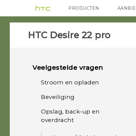
PRODUCTEN
AANBI
VIVE
G REIGNS
HTC
HTC Desire 22 pro‎
Veelgestelde vragen
Stroom en opladen
Beveiliging
Wat moet ik doen als mijn
telefoon niet wordt
Opslag, back-up en
Wat kan ik doen als ik mijn
ingeschakeld?
overdracht
wachtwoord, PIN of
patroon voor
Wat kan ik doen als mijn