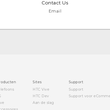
Contact Us
Email
Quick start guide
Gebruikershandleiding
Gids voor veiligheid en wettelijke voorschriften
roducten
Sites
Support
elefoons
HTC Vive
Support
G
HTC Dev
Support voor eComme
ive
Aan de slag
ccessoires