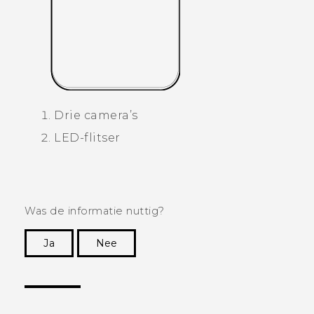
Drie camera’s
LED-flitser
Was de informatie nuttig?
Ja
Nee
Dankuwel!