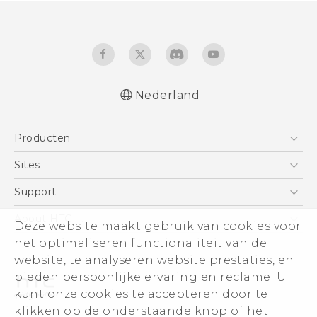
Nederland
Quick start guide
Producten
Gebruikershandleiding
Gids voor veiligheid en wettelijke
Telefoons
Sites
voorschriften
5G
HTC Vive
Support
Vive
HTC Dev
Support
About HTC
Deze website maakt gebruik van cookies voor
Accessoires
Aan de slag
Support voor eCommerce
ESG
het optimaliseren functionaliteit van de
website, te analyseren website prestaties, en
Informatie over het bedrijf
bieden persoonlijke ervaring en reclame. U
Voor beleggers (engels)
kunt onze cookies te accepteren door te
Cookie Preferences
klikken op de onderstaande knop of het