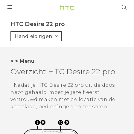
PRODUCTEN
HTC Desire 22 pro‎
VIVE
Handleidingen
G REIGNS
TELEFOONS
< < Menu
ACCESSOIRES
Overzicht
HTC Desire 22 pro
AANBIEDINGEN
Nadat je
HTC Desire 22 pro
uit de doos
hebt gehaald, moet je jezelf eerst
HTC Club
SUPPORT
vertrouwd maken met de locatie van de
HTC-apparaten & -accessoires
kaartlade, bedieningen en sensoren.
VIVERSE
Aanmelden