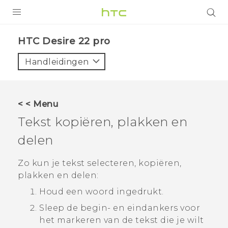
PRODUCTEN
HTC Desire 22 pro‎
VIVE
Handleidingen
G REIGNS
TELEFOONS
< < Menu
ACCESSOIRES
Tekst kopiëren, plakken en
AANBIEDINGEN
delen
HTC Club
SUPPORT
Zo kun je tekst selecteren, kopiëren,
plakken en delen:
HTC-apparaten & -accessoires
VIVERSE
Houd een woord ingedrukt.
Aanmelden
Sleep de begin- en eindankers voor
het markeren van de tekst die je wilt