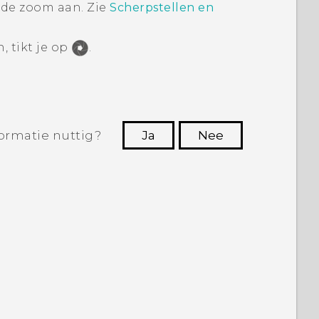
n de zoom aan.
Zie
Scherpstellen en
, tikt je op
.
ormatie nuttig?
Ja
Nee
Dankuwel!