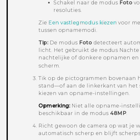
Schakel naar de modus
Foto
vo
resoluties.
Zie
Een vastlegmodus kiezen
voor me
tussen opnamemodi.
Tip:
De modus
Foto
detecteert auto
licht. Het gebruikt de modus
Nachtel
nachtelijke of donkere opnamen en
scherm.
Tik op de pictogrammen bovenaan h
stand—of aan de linkerkant van het
kiezen van opname-instellingen.
Opmerking:
Niet alle opname-instel
beschikbaar in de modus
48MP
.
Richt gewoon de camera op wat je wi
automatisch scherp en blijft scherps