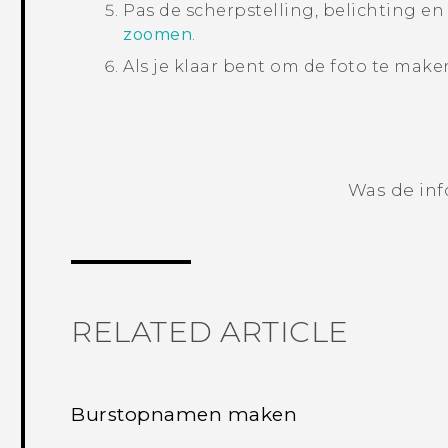
Pas de scherpstelling, belichting e
zoomen
.
Als je klaar bent om de foto te maken
Was de inf
RELATED ARTICLE
Burstopnamen maken