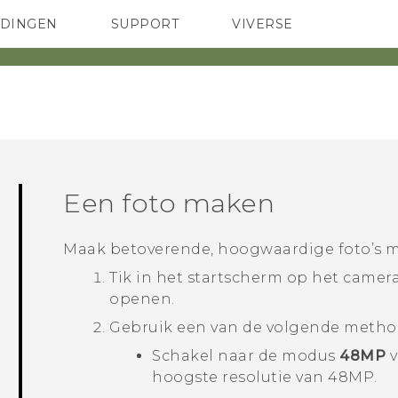
EDINGEN
SUPPORT
VIVERSE
 Club
TELEFOONS
HTC-apparaten & -accessoires
ACCESSOIRES
Een foto maken
Maak betoverende, hoogwaardige foto’s 
Tik in het
startscherm
op het camer
openen.
Gebruik een van de volgende metho
Schakel naar de modus
48MP
v
hoogste resolutie van 48MP.