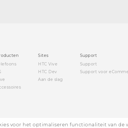
Nederlands - Quick start guide
Nederlands - Gebruikershandleiding
Quick start guide
User manual
roducten
Sites
Support
elefoons
HTC Vive
Support
G
HTC Dev
Support voor eComme
ive
Aan de slag
ccessoires
es voor het optimaliseren functionaliteit van de 