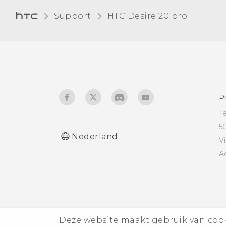
Support
‎HTC Desire 20 pro‎
De weergavegrootte
aanpassen
Aanraakgeluiden en
trillen
De schermtaal wijzigen
P
T
Niet storen-modus
5
Nederland
V
A
Deze website maakt gebruik van cooki