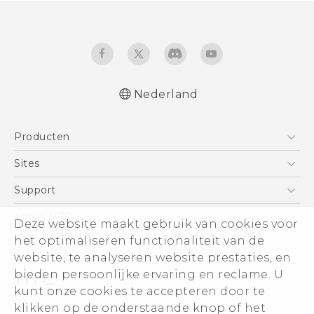
Nederland
Nederlands - Quick start guide
Producten
Nederlands - Gebruikershandleiding
Quick start guide
Telefoons
Sites
User manual
5G
HTC Vive
Support
Vive
HTC Dev
Support
About HTC
Deze website maakt gebruik van cookies voor
Accessoires
Aan de slag
Support voor eCommerce
ESG
het optimaliseren functionaliteit van de
website, te analyseren website prestaties, en
Informatie over het bedrijf
bieden persoonlijke ervaring en reclame. U
Voor beleggers (engels)
kunt onze cookies te accepteren door te
Cookie Preferences
klikken op de onderstaande knop of het