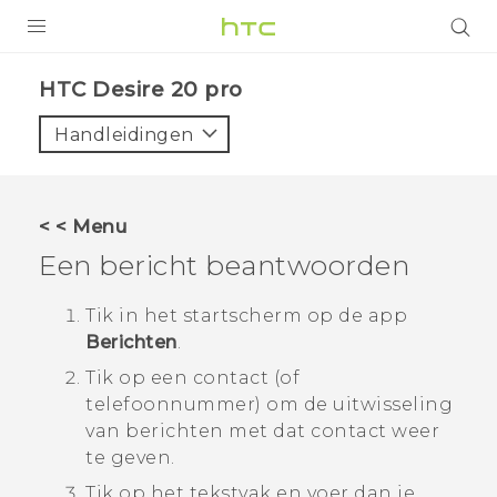
PRODUCTEN
‎HTC Desire 20 pro‎
VIVE
Handleidingen
G REIGNS
TELEFOONS
< < Menu
ACCESSOIRES
Een bericht beantwoorden
AANBIEDINGEN
Tik in het
startscherm
op de app
Berichten
.
HTC Club
SUPPORT
Tik op een contact (of
HTC-apparaten & -accessoires
VIVERSE
telefoonnummer) om de uitwisseling
van berichten met dat contact weer
Aanmelden
te geven.
Tik op het tekstvak en voer dan je