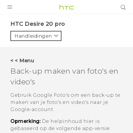
PRODUCTEN
‎HTC Desire 20 pro‎
VIVE
Handleidingen
G REIGNS
TELEFOONS
< < Menu
ACCESSOIRES
Back-up maken van foto's en
AANBIEDINGEN
video's
HTC Club
SUPPORT
Gebruik
Google Foto's
om een back-up te
maken van je foto's en video's naar je
HTC-apparaten & -accessoires
VIVERSE
Google
-account.
Aanmelden
Opmerking:
De helpinhoud hier is
gebaseerd op de volgende app-versie: