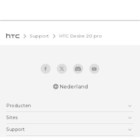
Support
‎HTC Desire 20 pro‎
Nederland
Nederlands - Quick start guide
Producten
Nederlands - Gebruikershandleiding
Quick start guide
Telefoons
Sites
User manual
5G
HTC Vive
Support
Vive
HTC Dev