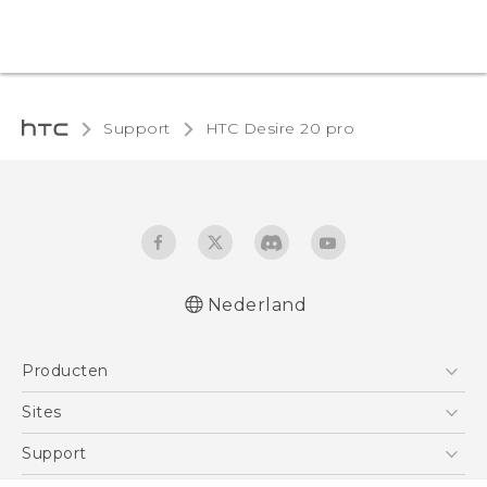
Support
‎HTC Desire 20 pro‎
Nederland
Nederlands - Quick start guide
Producten
Nederlands - Gebruikershandleiding
Quick start guide
Telefoons
Sites
User manual
5G
HTC Vive
Support
Vive
HTC Dev