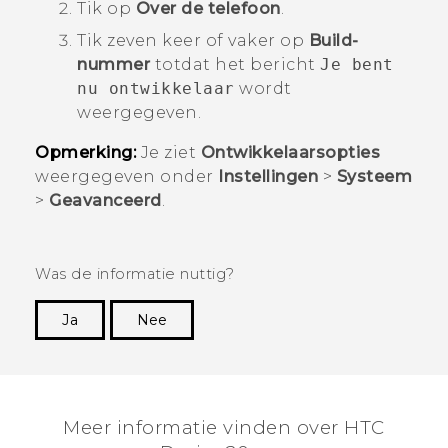
Tik op
Over de telefoon
.
Tik zeven keer of vaker op
Build-
nummer
totdat het bericht
Je bent
nu ontwikkelaar
wordt
weergegeven.
Opmerking:
Je ziet
Ontwikkelaarsopties
weergegeven onder
Instellingen
>
Systeem
>
Geavanceerd
.
Was de informatie nuttig?
Ja
Nee
Dankuwel!
Meer informatie vinden over ‎HTC