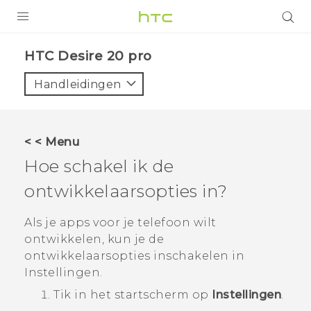
PRODUCTEN
‎HTC Desire 20 pro‎
VIVE
Handleidingen
G REIGNS
TELEFOONS
< < Menu
ACCESSOIRES
Hoe schakel ik de
AANBIEDINGEN
ontwikkelaarsopties in?
HTC Club
SUPPORT
Als je apps voor je telefoon wilt
ontwikkelen, kun je de
HTC-apparaten & -accessoires
VIVERSE
ontwikkelaarsopties inschakelen in
Instellingen
.
Aanmelden
Tik in het
startscherm
op
Instellingen
.