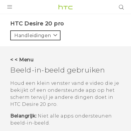
PRODUCTEN
‎HTC Desire 20 pro‎
VIVE
Handleidingen
G REIGNS
TELEFOONS
< < Menu
ACCESSOIRES
Beeld-in-beeld gebruiken
AANBIEDINGEN
Houd een klein venster vand e video die je
bekijkt of een ondersteunde app op het
HTC Club
SUPPORT
scherm terwijl je andere dingen doet in
HTC-apparaten & -accessoires
HTC Desire 20 pro
.
VIVERSE
Belangrijk:
Niet alle apps ondersteunen
Aanmelden
beeld-in-beeld.