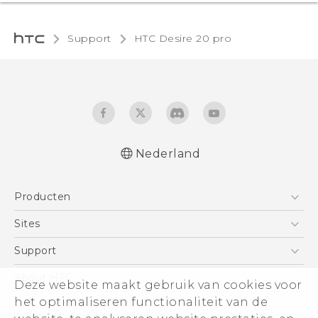
Support
‎HTC Desire 20 pro‎
Nederland
Nederlands - Quick start guide
Producten
Nederlands - Gebruikershandleiding
Quick start guide
Telefoons
Sites
User manual
5G
HTC Vive
Support
Vive
HTC Dev
Support
About HTC
Deze website maakt gebruik van cookies voor
Accessoires
Aan de slag
Support voor eCommerce
het optimaliseren functionaliteit van de
ESG