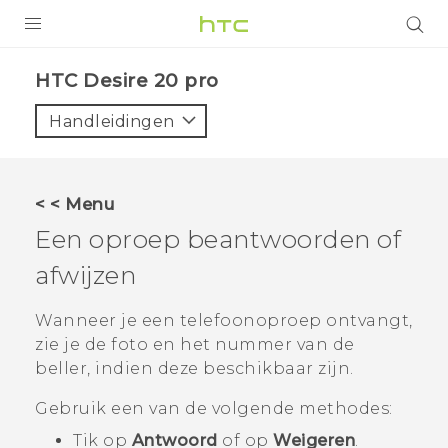
PRODUCTEN
‎HTC Desire 20 pro‎
VIVE
Handleidingen
G REIGNS
TELEFOONS
< < Menu
ACCESSOIRES
Een oproep beantwoorden of
AANBIEDINGEN
afwijzen
HTC Club
SUPPORT
Wanneer je een telefoonoproep ontvangt,
zie je de foto en het nummer van de
HTC-apparaten & -accessoires
VIVERSE
beller, indien deze beschikbaar zijn.
Aanmelden
Gebruik een van de volgende methodes:
Tik op
Antwoord
of op
Weigeren
.