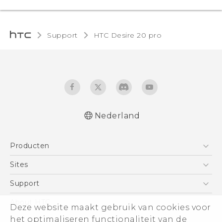
Support
‎HTC Desire 20 pro‎
Nederland
Nederlands - Quick start guide
Producten
Nederlands - Gebruikershandleiding
Quick start guide
Telefoons
Sites
User manual
5G
HTC Vive
Support
Vive
HTC Dev
Support
About HTC
Deze website maakt gebruik van cookies voor
Accessoires
Aan de slag
Support voor eCommerce
ESG
het optimaliseren functionaliteit van de