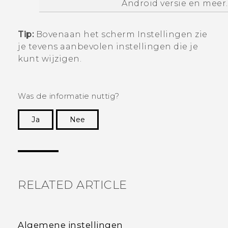
Android
versie en meer.
Tip:
Bovenaan het scherm
Instellingen
zie
je tevens aanbevolen instellingen die je
kunt wijzigen.
Was de informatie nuttig?
Ja
Nee
Dankuwel!
RELATED ARTICLE
Algemene instellingen