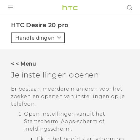
PRODUCTEN
‎HTC Desire 20 pro‎
VIVE
Handleidingen
G REIGNS
TELEFOONS
< < Menu
ACCESSOIRES
Je instellingen openen
AANBIEDINGEN
Er bestaan meerdere manieren voor het
zoeken en openen van instellingen op je
HTC Club
SUPPORT
telefoon.
HTC-apparaten & -accessoires
VIVERSE
Open
Instellingen
vanuit het
Startscherm
,
Apps
-scherm of
Aanmelden
meldingsscherm:
Tik in het hoofd
startscherm
op