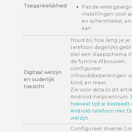
Toegankelijkheid
Pas de weergavegr
instellingen voor 
en schermtekst, e
aan.
Houd bij hoe lang je je
telefoon dagelijks gebr
stel een slaapschema i
de functie
Afbouwen
,
configureer
Digitaal welzijn
inhoudsbeperkingen vo
en ouderlijk
kind, en meer.
toezicht
Zie voor details dit artik
Android
-helpcentrum:
hoeveel tijd je besteedt 
Android-telefoon met Di
welzijn
.
Configureer diverse
Go