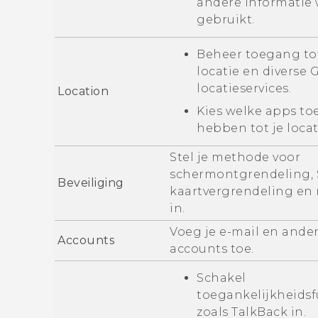
andere informatie
gebruikt.
Beheer toegang to
locatie en diverse
G
locatieservices.
Location
Kies welke apps t
hebben tot je locat
Stel je methode voor
schermontgrendeling, 
Beveiliging
kaartvergrendeling en
in.
Voeg je e-mail en ande
Accounts
accounts toe.
Schakel
toegankelijkheidsf
zoals TalkBack in.