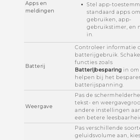
Apps en
Stel app-toestemm
meldingen
standaard apps om
gebruiken, app-
gebruikstimer, en 
in.
Controleer informatie 
batterijgebruik. Schake
functies zoals
Batterij
Batterijbesparing
in om
helpen bij het bespare
batterijspanning.
Pas de schermhelderhe
tekst- en weergavegroo
Weergave
andere instellingen aa
een betere leesbaarhei
Pas verschillende soor
geluidsvolume aan, kies