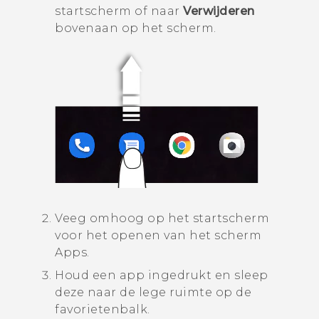
startscherm of naar
Verwijderen
bovenaan op het scherm.
Veeg omhoog op het
startscherm
voor het openen van het scherm
Apps
.
Houd een app ingedrukt en sleep
deze naar de lege ruimte op de
favorietenbalk.