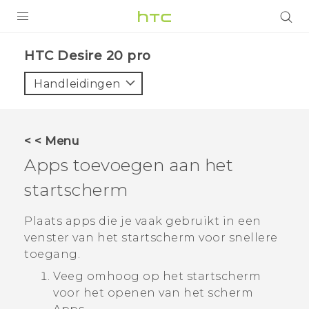
PRODUCTEN
‎HTC Desire 20 pro‎
VIVE
Handleidingen
G REIGNS
TELEFOONS
< < Menu
ACCESSOIRES
Apps toevoegen aan het
AANBIEDINGEN
startscherm
HTC Club
SUPPORT
Plaats apps die je vaak gebruikt in een
venster van het
startscherm
voor snellere
HTC-apparaten & -accessoires
VIVERSE
toegang.
Veeg omhoog op het
startscherm
Aanmelden
voor het openen van het scherm