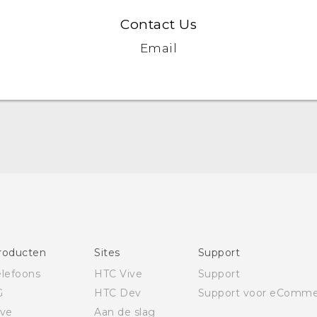
Contact Us
Email
Nederlands - Quick start guide
Nederlands - Gebruikershandleiding
Quick start guide
User manual
roducten
Sites
Support
elefoons
HTC Vive
Support
G
HTC Dev
Support voor eComme
ive
Aan de slag