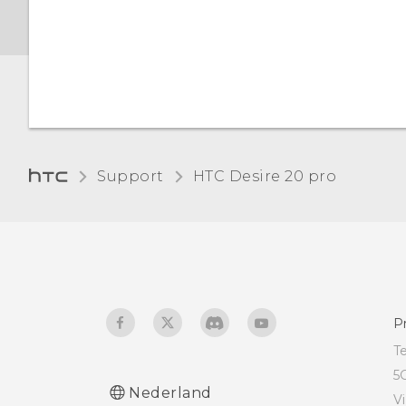
Donker thema
Tekst invoeren
Nachtverlichting
De standaard
lettergrootte wijzigen
Support
‎HTC Desire 20 pro‎
De weergavegrootte
aanpassen
Aanraakgeluiden en
trillen
De schermtaal wijzigen
P
T
Niet storen-modus
5
Nederland
V