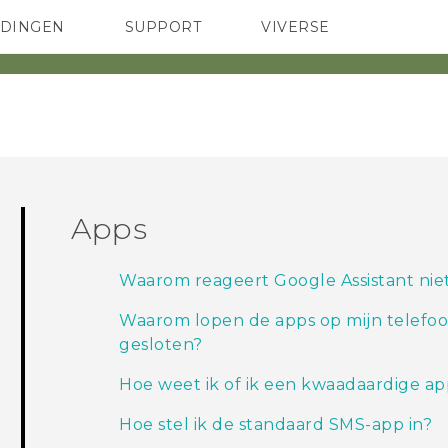
EDINGEN
SUPPORT
VIVERSE
 Club
TELEFOONS
HTC-apparaten & -accessoires
ACCESSOIRES
Apps
Waarom reageert Google Assistant niet 
Waarom lopen de apps op mijn telefoo
gesloten?
Hoe weet ik of ik een kwaadaardige a
Hoe stel ik de standaard SMS-app in?