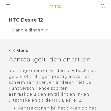
PRODUCTEN
HTC Desire 12‎
VIVE
Handleidingen
G REIGNS
TELEFOONS
< < Menu
ACCESSOIRES
Aanraakgeluiden en trillen
AANBIEDINGEN
Sommige mensen vinden feedback met
geluid of trillingen prettig als ze het
HTC Club
SUPPORT
scherm aanraken, en anderen niet. Je
HTC-apparaten & -accessoires
kunt verschillende soorten
VIVERSE
aanraakgeluiden en trillingen in- en
Aanmelden
uitschakelen op de
HTC Desire 12
.
Aanraaktonen bij het tikken op het