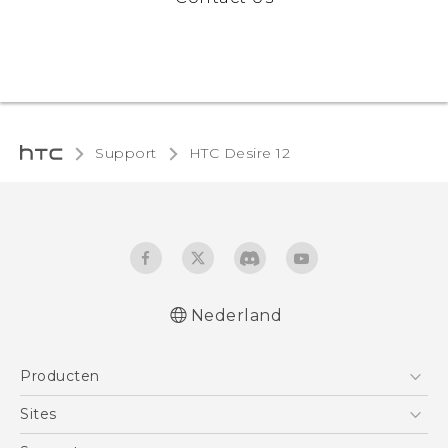
Support
HTC Desire 12‎
Nederland
Nederlands - Quick start guide
Producten
Nederlands - Gebruikershandleiding
Nederlands - Gids voor veiligheid en
Telefoons
Sites
wettelijke voorschriften
5G