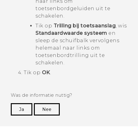
naar links om
toetsenbordgeluiden uit te
schakelen.
Tik op
Trilling bij toetsaanslag
, wis
Standaardwaarde systeem
en
sleep de schuifbalk vervolgens
helemaal naar links om
toetsenbordtrilling uit te
schakelen.
Tik op
OK
.
Was de informatie nuttig?
Ja
Nee
Dankuwel!