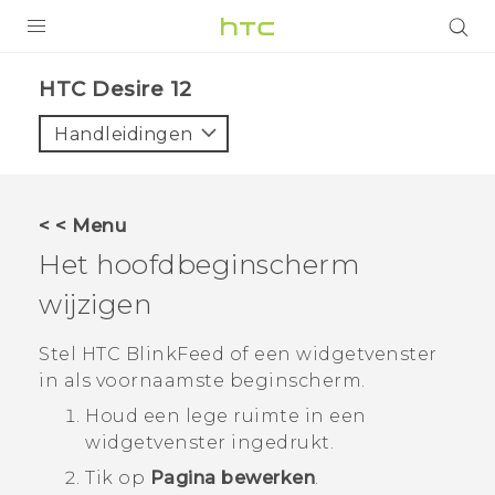
PRODUCTEN
HTC Desire 12‎
VIVE
Handleidingen
G REIGNS
TELEFOONS
< < Menu
ACCESSOIRES
Het hoofdbeginscherm
AANBIEDINGEN
wijzigen
HTC Club
SUPPORT
Stel
HTC BlinkFeed
of een widgetvenster
in als voornaamste beginscherm.
HTC-apparaten & -accessoires
VIVERSE
Houd een lege ruimte in een
widgetvenster ingedrukt.
Aanmelden
Tik op
Pagina bewerken
.