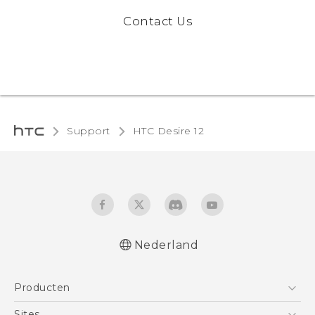
Contact Us
Support
HTC Desire 12‎
Nederland
Nederlands - Quick start guide
Producten
Nederlands - Gebruikershandleiding
Nederlands - Gids voor veiligheid en
Telefoons
Sites