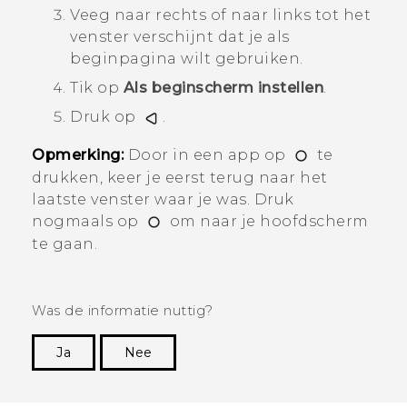
Veeg naar rechts of naar links tot het
venster verschijnt dat je als
beginpagina wilt gebruiken.
Tik op
Als beginscherm instellen
.
Druk op
.
Opmerking:
Door in een app op
te
drukken, keer je eerst terug naar het
laatste venster waar je was. Druk
nogmaals op
om naar je hoofdscherm
te gaan.
Was de informatie nuttig?
Ja
Nee
Dankuwel!