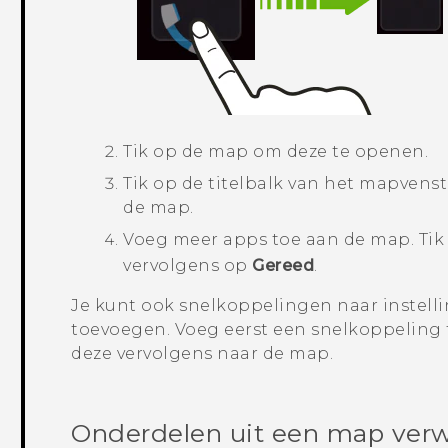
Tik op de map om deze te openen.
Tik op de titelbalk van het mapvens
de map.
Voeg meer apps toe aan de map.
Tik
vervolgens op
Gereed
.
Je kunt ook snelkoppelingen naar instell
toevoegen. Voeg eerst een snelkoppeling 
deze vervolgens naar de map.
Onderdelen uit een map verw