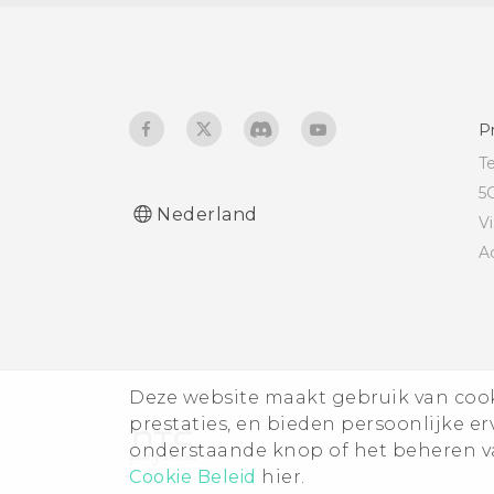
gebruiken als
verwijderbare of interne
opslag?
P
T
5
Nederland
V
A
Deze website maakt gebruik van cooki
prestaties, en bieden persoonlijke e
onderstaande knop of het beheren va
Cookie Beleid
hier.