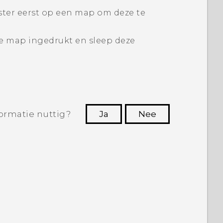
nster eerst op een map om deze te
e map ingedrukt en sleep deze
ormatie nuttig?
Ja
Nee
Dankuwel!