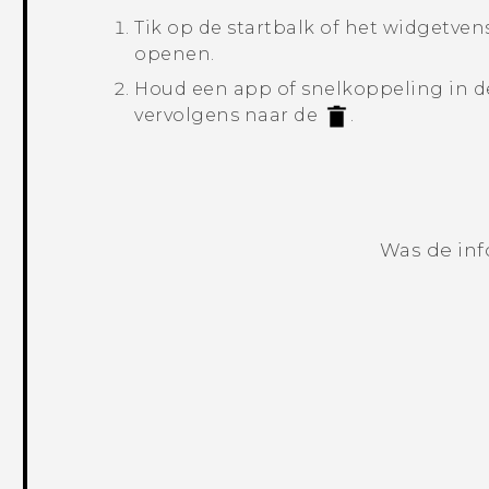
Tik op de startbalk of het widgetve
openen.
Houd een app of snelkoppeling in d
vervolgens naar de
.
Was de inf