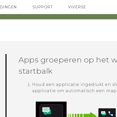
EDINGEN
SUPPORT
VIVERSE
 Club
TELEFOONS
HTC-apparaten & -accessoires
ACCESSOIRES
Apps groeperen op het w
startbalk
Houd een applicatie ingedrukt en s
applicatie om automatisch een map