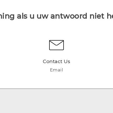
ing als u uw antwoord niet 
Contact Us
Email
Nederlands - Quick start guide
Nederlands - Gebruikershandleiding
Nederlands - Gids voor veiligheid en wettelijke