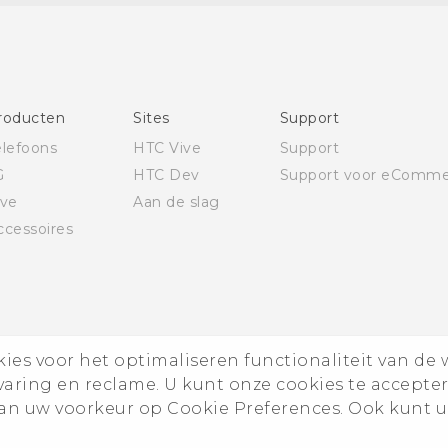
voorschriften
Deutsch - Schnellstart
Deutsch - Benutzerhandbuch
Deutsch - Informationen zur Sicherheit und
roducten
Sites
Support
behördliche Bestimmungen
elefoons
HTC Vive
Support
Quick start guide
G
HTC Dev
Support voor eComme
User manual
ive
Aan de slag
Safety and regulatory guide
ccessoires
es voor het optimaliseren functionaliteit van de 
rvaring en reclame. U kunt onze cookies te accepte
n uw voorkeur op Cookie Preferences. Ook kunt u