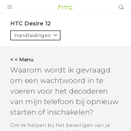
PRODUCTEN
HTC Desire 12‎
VIVE
Handleidingen
G REIGNS
TELEFOONS
< < Menu
ACCESSOIRES
Waarom wordt ik gevraagd
AANBIEDINGEN
om een wachtwoord in te
voeren voor het decoderen
HTC Club
SUPPORT
van mijn telefoon bij opnieuw
HTC-apparaten & -accessoires
VIVERSE
starten of inschakelen?
Aanmelden
Om te helpen bij het beveiligen van je