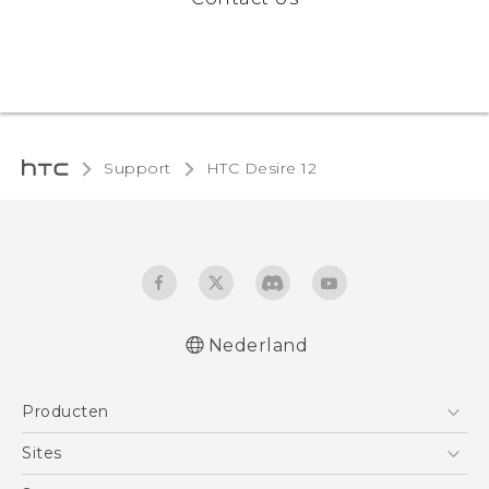
Support
HTC Desire 12‎
Nederland
Nederlands - Quick start guide
Producten
Nederlands - Gebruikershandleiding
Nederlands - Gids voor veiligheid en
Telefoons
Sites
wettelijke voorschriften
5G