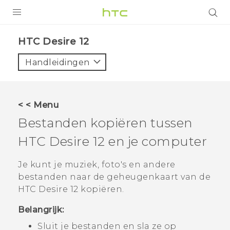
PRODUCTEN
HTC Desire 12‎
VIVE
Handleidingen
G REIGNS
TELEFOONS
< < Menu
ACCESSOIRES
Bestanden kopiëren tussen
AANBIEDINGEN
HTC Desire 12
en je computer
HTC Club
SUPPORT
Je kunt je muziek, foto's en andere
bestanden naar de geheugenkaart van de
HTC-apparaten & -accessoires
VIVERSE
HTC Desire 12
kopiëren.
Aanmelden
Belangrijk:
Sluit je bestanden en sla ze op