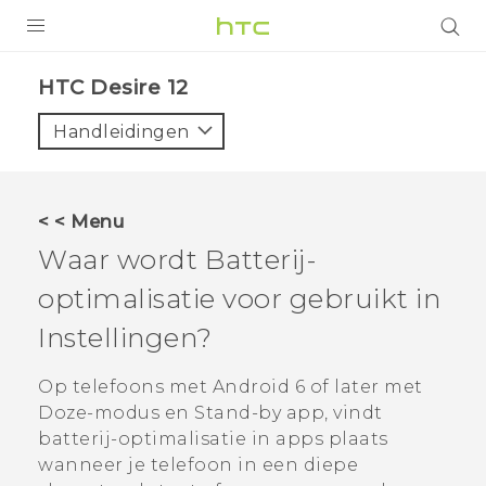
PRODUCTEN
HTC Desire 12‎
VIVE
Handleidingen
G REIGNS
TELEFOONS
< < Menu
ACCESSOIRES
Waar wordt Batterij-
AANBIEDINGEN
optimalisatie voor gebruikt in
Instellingen?
HTC Club
SUPPORT
HTC-apparaten & -accessoires
Op telefoons met
Android
6 of later met
VIVERSE
Doze-modus en Stand-by app, vindt
Aanmelden
batterij-optimalisatie in apps plaats
wanneer je telefoon in een diepe