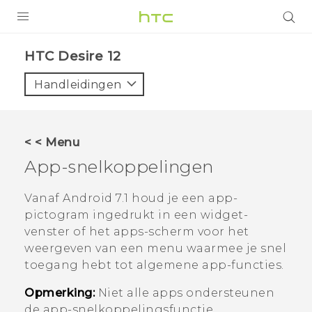
PRODUCTEN
HTC Desire 12‎
VIVE
Handleidingen
G REIGNS
TELEFOONS
< < Menu
ACCESSOIRES
App-snelkoppelingen
AANBIEDINGEN
Vanaf
Android
7.1 houd je een app-
pictogram ingedrukt in een widget-
HTC Club
SUPPORT
venster of het apps-scherm voor het
HTC-apparaten & -accessoires
weergeven van een menu waarmee je snel
VIVERSE
toegang hebt tot algemene app-functies.
Aanmelden
Opmerking:
Niet alle apps ondersteunen
de app-snelkoppelingsfunctie.