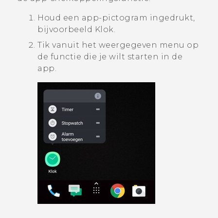
Houd een app-pictogram ingedrukt,
bijvoorbeeld
Klok
.
Tik vanuit het weergegeven menu op
de functie die je wilt starten in de
app.