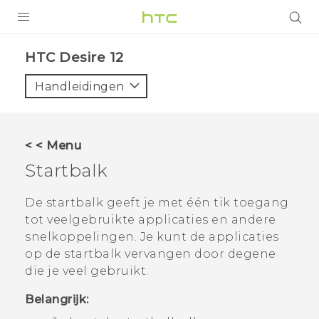
PRODUCTEN
HTC Desire 12‎
VIVE
Handleidingen
G REIGNS
TELEFOONS
< < Menu
ACCESSOIRES
Startbalk
AANBIEDINGEN
De startbalk geeft je met één tik toegang
tot veelgebruikte applicaties en andere
HTC Club
SUPPORT
snelkoppelingen. Je kunt de applicaties
HTC-apparaten & -accessoires
op de startbalk vervangen door degene
VIVERSE
die je veel gebruikt.
Aanmelden
Belangrijk: