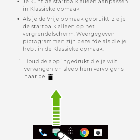
Je kunt de startbalk alleen aanpassen
in
Klassieke opmaak
.
Als je de
Vrije opmaak
gebruikt, zie je
de startbalk alleen op het
vergrendelscherm. Weergegeven
pictogrammen zijn dezelfde als die je
hebt in de
Klassieke opmaak
.
Houd de app ingedrukt die je wilt
vervangen en sleep hem vervolgens
naar de
.