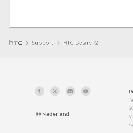
gebruiken als
verwijderbare of interne
opslag?
Support
HTC Desire 12‎
P
T
5
Nederland
V
A