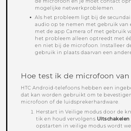
de microfoon en je moet contact op
mogelijke netwerkproblemen.
Als het probleem ligt bij de secund
audio op te nemen met gebruik van 
met de app
Camera
of met gebruik v
het probleem alleen optreedt met éé
en niet bij de microfoon. Installeer 
gebruik in plaats daarvan een ander
Hoe test ik de microfoon van
HTC
Android
-telefoons hebben een inge
dat kan worden gebruikt om te bevestigen 
microfoon of de luidsprekerhardware.
Herstart in
Veilige modus
door de k
tik en houd vervolgens
Uitschakelen
opstarten in veilige modus
wordt we