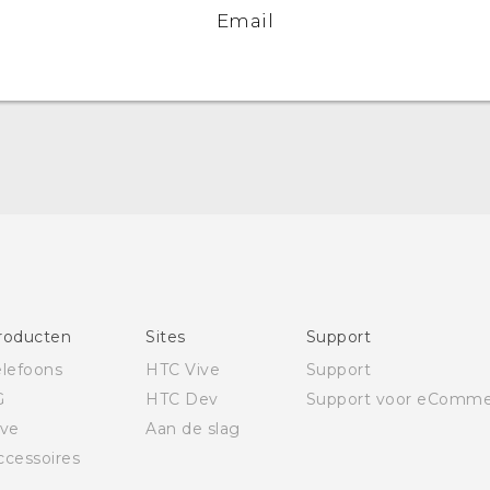
Email
Nederlands - Quick start guide
Nederlands - Gebruikershandleiding
Nederlands - Gids voor veiligheid en wettelijke
voorschriften
Deutsch - Schnellstart
Deutsch - Benutzerhandbuch
Deutsch - Informationen zur Sicherheit und
roducten
Sites
Support
behördliche Bestimmungen
elefoons
HTC Vive
Support
Quick start guide
G
HTC Dev
Support voor eComme
User manual
ive
Aan de slag
Safety and regulatory guide
ccessoires