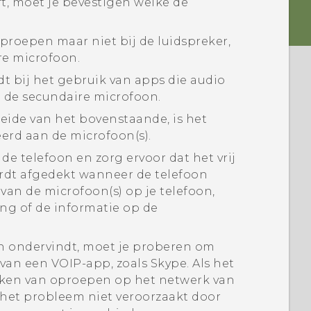
t, moet je bevestigen welke de
proepen maar niet bij de luidspreker,
re microfoon.
t bij het gebruik van apps die audio
 de secundaire microfoon.
eide van het bovenstaande, is het
eerd aan de microfoon(s).
e telefoon en zorg ervoor dat het vrij
 wordt afgedekt wanneer de telefoon
van de microfoon(s) op je telefoon,
ng of de informatie op de
n ondervindt, moet je proberen om
 van een VOIP-app, zoals
Skype
. Als het
aken van oproepen op het netwerk van
 het probleem niet veroorzaakt door