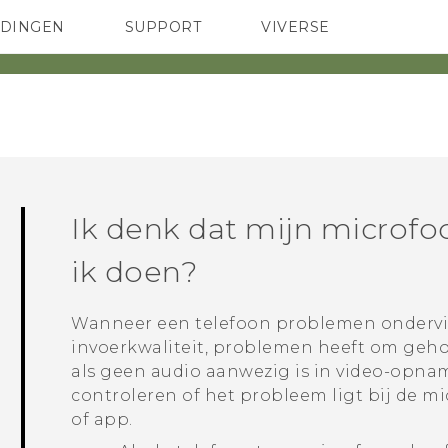
EDINGEN
SUPPORT
VIVERSE
 Club
TELEFOONS
HTC-apparaten & -accessoires
ACCESSOIRES
Ik denk dat mijn microfo
ik doen?
Wanneer een telefoon problemen ondervi
invoerkwaliteit, problemen heeft om geho
als geen audio aanwezig is in video-opnam
controleren of het probleem ligt bij de 
of app.