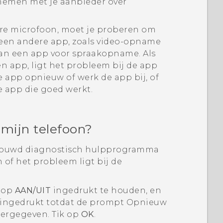
nemen met je aanbieder over
aire microfoon, moet je proberen om
een andere app, zoals video-opname
an een app voor spraakopname. Als
n app, ligt het probleem bij de app
de app opnieuw of werk de app bij, of
e app die goed werkt.
 mijn telefoon?
bouwd diagnostisch hulpprogramma
of het probleem ligt bij de
nop
AAN/UIT
ingedrukt te houden, en
ingedrukt totdat de prompt
Opnieuw
ergegeven. Tik op
OK
.