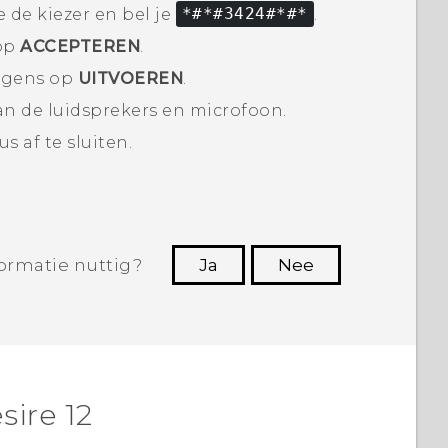
e de kiezer en bel je
*#*#3424#*#*
.
 op
ACCEPTEREN
.
olgens op
UITVOEREN
.
van de luidsprekers en microfoon.
us
af te sluiten.
ormatie nuttig?
Ja
Nee
Dankuwel!
sire 12