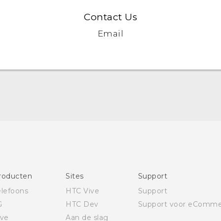
Contact Us
Email
Nederlands - Quick start guide
Nederlands - Gebruikershandleiding
Nederlands - Gids voor veiligheid en wettelijke
voorschriften
Deutsch - Schnellstart
Deutsch - Benutzerhandbuch
Deutsch - Informationen zur Sicherheit und
roducten
Sites
Support
behördliche Bestimmungen
elefoons
HTC Vive
Support
Quick start guide
G
HTC Dev
Support voor eComme
User manual
ive
Aan de slag