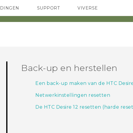
EDINGEN
SUPPORT
VIVERSE
 Club
TELEFOONS
HTC-apparaten & -accessoires
ACCESSOIRES
Back-up en herstellen
Een back-up maken van de HTC Desire
Netwerkinstellingen resetten
De HTC Desire 12 resetten (harde reset