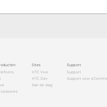
Nederlands - Quick start guide
Nederlands - Gebruikershandleiding
Nederlands - Gids voor veiligheid en wettelijke
voorschriften
Deutsch - Schnellstart
Deutsch - Benutzerhandbuch
Deutsch - Informationen zur Sicherheit und
roducten
Sites
Support
behördliche Bestimmungen
elefoons
HTC Vive
Support
Quick start guide
G
HTC Dev
Support voor eComme
User manual
ive
Aan de slag
Safety and regulatory guide
ccessoires