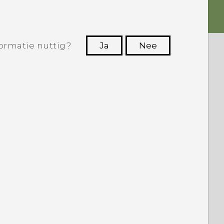
ormatie nuttig?
Ja
Nee
Dankuwel!