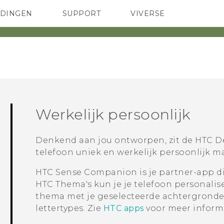
EDINGEN
SUPPORT
VIVERSE
 Club
TELEFOONS
HTC-apparaten & -accessoires
ACCESSOIRES
Werkelijk persoonlijk
Denkend aan jou ontworpen, zit de
HTC De
telefoon uniek en werkelijk persoonlijk m
HTC Sense Companion
is je partner-app di
HTC
Thema's
kun je je telefoon personalis
thema met je geselecteerde achtergrond
lettertypes. Zie
HTC apps
voor meer informa