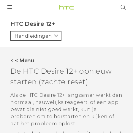
PRODUCTEN
HTC Desire 12+‎
VIVE
Handleidingen
G REIGNS
TELEFOONS
< < Menu
ACCESSOIRES
De
HTC Desire 12+
opnieuw
AANBIEDINGEN
starten (zachte reset)
HTC Club
SUPPORT
Als de
HTC Desire 12+
langzamer werkt dan
normaal, nauwelijks reageert, of een app
HTC-apparaten & -accessoires
VIVERSE
bevat die niet goed werkt, kun je
proberen om te herstarten en kijken of
Aanmelden
dat het probleem oplost.