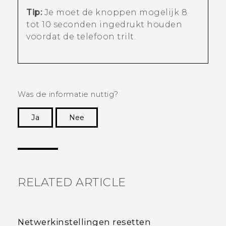
Tip:
Je moet de knoppen mogelijk 8
tot 10 seconden ingedrukt houden
voordat de telefoon trilt.
Was de informatie nuttig?
Ja
Nee
Dankuwel!
RELATED ARTICLE
Netwerkinstellingen resetten