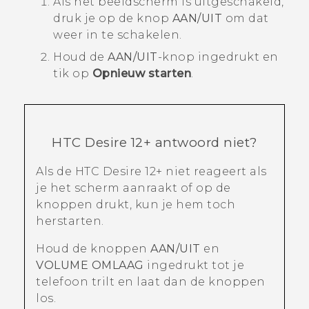
Als het beeldscherm is uitgeschakeld,
druk je op de knop
AAN/UIT
om dat
weer in te schakelen.
Houd de
AAN/UIT
-knop ingedrukt en
tik op
Opnieuw starten
.
HTC Desire 12+
antwoord niet?
Als de
HTC Desire 12+
niet reageert als
je het scherm aanraakt of op de
knoppen drukt, kun je hem toch
herstarten.
Houd de knoppen
AAN/UIT
en
VOLUME OMLAAG
ingedrukt tot je
telefoon trilt en laat dan de knoppen
los.