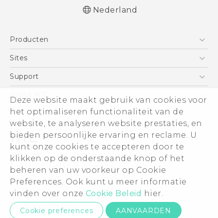
Nederland
Nederlands - Quick start guide
Producten
Nederlands - Gebruikershandleiding
Nederlands - Gids voor veiligheid en
Telefoons
Sites
wettelijke voorschriften
5G
HTC Vive
Support
Deutsch - Schnellstart
Vive
Deutsch - Benutzerhandbuch
HTC Dev
Support
About HTC
Deze website maakt gebruik van cookies voor
Accessoires
Deutsch - Informationen zur Sicherheit und
Aan de slag
Support voor eCommerce
het optimaliseren functionaliteit van de
ESG
behördliche Bestimmungen
website, te analyseren website prestaties, en
Quick start guide
Informatie over het bedrijf
bieden persoonlijke ervaring en reclame. U
User manual
Voor beleggers (engels)
kunt onze cookies te accepteren door te
Safety and regulatory guide
Cookie Preferences
klikken op de onderstaande knop of het
© 2011-2026 HTC Corporation
beheren van uw voorkeur op Cookie
Vacatures
Preferences. Ook kunt u meer informatie
Legal terms
Security and Privacy Whitepaper
vinden over onze
Cookie Beleid
hier.
Privacycontact:
Global-Privacy@htc.com
Cookie preferences
AANVAARDEN