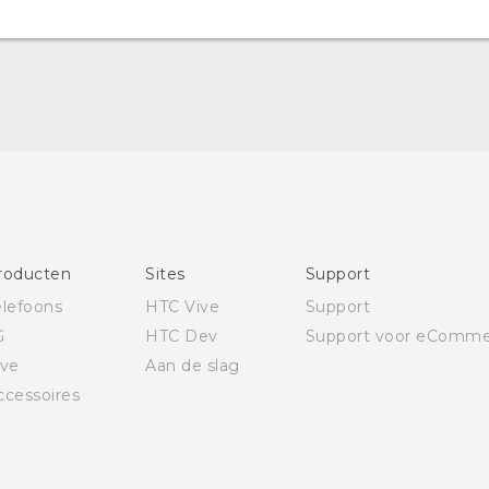
Nederlands - Quick start guide
Nederlands - Gebruikershandleiding
Nederlands - Gids voor veiligheid en wettelijke
voorschriften
Deutsch - Schnellstart
Deutsch - Benutzerhandbuch
Deutsch - Informationen zur Sicherheit und
roducten
Sites
Support
behördliche Bestimmungen
elefoons
HTC Vive
Support
Quick start guide
G
HTC Dev
Support voor eComme
User manual
ive
Aan de slag
Safety and regulatory guide
ccessoires