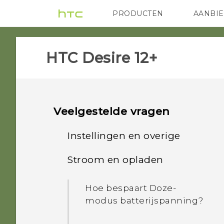
PRODUCTEN
AANBI
VIVE
G REIGNS
HTC
HTC Desire 12+‎
Veelgestelde vragen
Instellingen en overige
Stroom en opladen
Hoe vind ik de IMEI/MEID
en het serienummer van
Hoe bespaart Doze-
mijn telefoon?
modus batterijspanning?
Waarom praat mijn