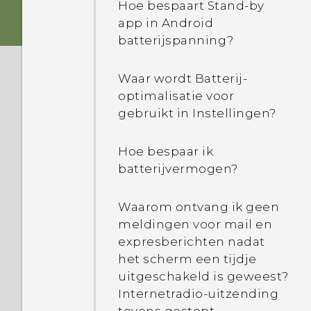
Hoe bespaart Stand-by
telefoon tegen mij? Hoe
app in Android
schakel ik dit uit?
batterijspanning?
Hoe schakel ik een app
Waar wordt Batterij-
voor apparaatbeheer in of
optimalisatie voor
uit?
gebruikt in Instellingen?
Hoe bespaar ik
batterijvermogen?
Waarom ontvang ik geen
meldingen voor mail en
expresberichten nadat
het scherm een tijdje
uitgeschakeld is geweest?
Internetradio-uitzending