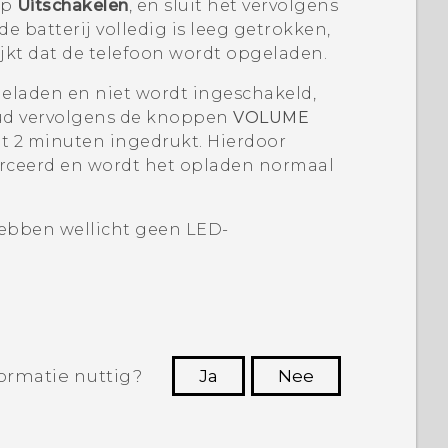
op
Uitschakelen
, en sluit het vervolgens
e batterij volledig is leeg getrokken,
ijkt dat de telefoon wordt opgeladen.
pgeladen en niet wordt ingeschakeld,
houd vervolgens de knoppen
VOLUME
t 2 minuten ingedrukt. Hierdoor
orceerd en wordt het opladen normaal
bben wellicht geen LED-
ormatie nuttig?
Ja
Nee
Dankuwel!