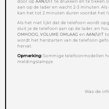
door op
AAN/UIT
te drukken en te tikken 
aan op de lader en wacht 2-3 minuten. Als d
kan het tot 2 minuten duren voordat het l
Als het niet lijkt dat de telefoon wordt o
sluit je de telefoon aan op de lader, en 
OMHOOG
,
VOLUME OMLAAG
en
AAN/UIT
to
wordt het herstarten van de telefoon gef
hervat.
Opmerking:
Sommige telefoonmodellen he
meldingslampje.
Was de inf