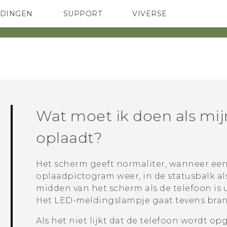
EDINGEN
SUPPORT
VIVERSE
 Club
TELEFOONS
HTC-apparaten & -accessoires
ACCESSOIRES
Wat moet ik doen als mij
oplaadt?
Het scherm geeft normaliter, wanneer ee
oplaadpictogram weer, in de statusbalk als
midden van het scherm als de telefoon is 
Het LED-meldingslampje gaat tevens bra
Als het niet lijkt dat de telefoon wordt op