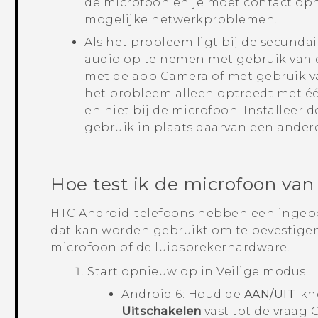
de microfoon en je moet contact op
mogelijke netwerkproblemen.
Als het probleem ligt bij de secund
audio op te nemen met gebruik van 
met de app
Camera
of met gebruik v
het probleem alleen optreedt met éé
en niet bij de microfoon. Installeer 
gebruik in plaats daarvan een ander
Hoe test ik de microfoon van
HTC
Android
-telefoons hebben een inge
dat kan worden gebruikt om te bevestigen 
microfoon of de luidsprekerhardware.
Start opnieuw op in
Veilige modus
:
Android
6: Houd de
AAN/UIT
-kn
Uitschakelen
vast tot de vraag
O