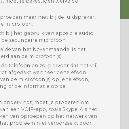
t, moet je bevestigen welke de
proepen maar niet bij de luidspreker,
re microfoon.
t bij het gebruik van apps die audio
 de secundaire microfoon.
eide van het bovenstaande, is het
eerd aan de microfoon(s).
e telefoon en zorg ervoor dat het vrij
 wordt afgedekt wanneer de telefoon
van de microfoon(s) op je telefoon,
ng of de informatie op de
n ondervindt, moet je proberen om
 van een VOIP-app, zoals
Skype
. Als het
aken van oproepen op het netwerk van
 het probleem niet veroorzaakt door