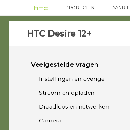
PRODUCTEN
AANBI
VIVE
G REIGNS
HTC
HTC Desire 12+‎
Veelgestelde vragen
Instellingen en overige
Stroom en opladen
Hoe vind ik de IMEI/MEID
en het serienummer van
Draadloos en netwerken
Hoe bespaart Doze-
mijn telefoon?
modus batterijspanning?
Camera
Hoe deel ik de
Waarom praat mijn