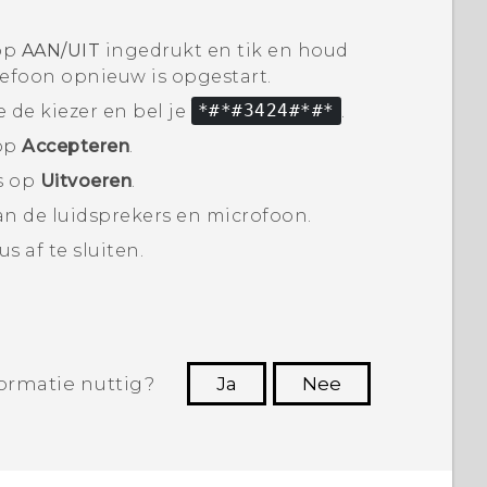
nop
AAN/UIT
ingedrukt en tik en houd
lefoon opnieuw is opgestart.
e de kiezer en bel je
*#*#3424#*#*
.
 op
Accepteren
.
s op
Uitvoeren
.
van de luidsprekers en microfoon.
us
af te sluiten.
ormatie nuttig?
Ja
Nee
Dankuwel!