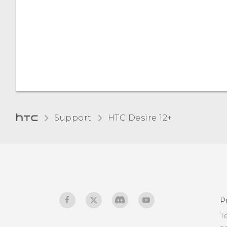
geheugenkaart
Wat is scherm vastzetten
en hoe zet ik een app
vast?
Wat doet Google Play
Protect en hoe kan ik
controleren of het is
ingeschakeld?
Support
HTC Desire 12+‎
Hoe meld ik mij aan bij
mijn Microsoft-e-
mailaccount vanuit de
app Mail?
P
T