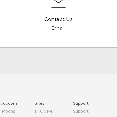
Contact Us
Email
Nederlands - Quick start guide
Nederlands - Gebruikershandleiding
Nederlands - Gids voor veiligheid en wettelijke
voorschriften
Deutsch - Schnellstart
Deutsch - Benutzerhandbuch
Deutsch - Informationen zur Sicherheit und
roducten
Sites
Support
behördliche Bestimmungen
elefoons
HTC Vive
Support
Quick start guide