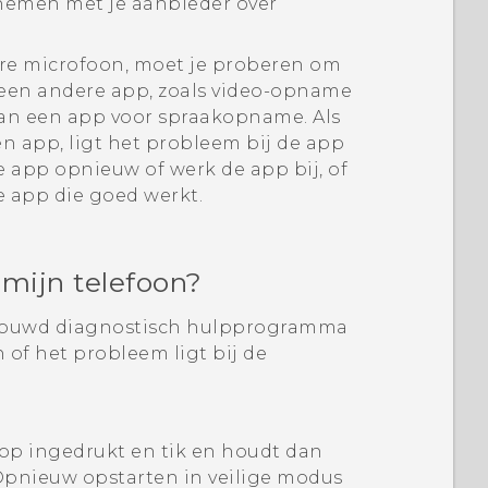
nemen met je aanbieder over
aire microfoon, moet je proberen om
een andere app, zoals video-opname
an een app voor spraakopname. Als
n app, ligt het probleem bij de app
de app opnieuw of werk de app bij, of
e app die goed werkt.
 mijn telefoon?
bouwd diagnostisch hulpprogramma
of het probleem ligt bij de
op ingedrukt en tik en houdt dan
pnieuw opstarten in veilige modus