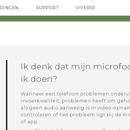
EDINGEN
SUPPORT
VIVERSE
 Club
TELEFOONS
HTC-apparaten & -accessoires
ACCESSOIRES
Ik denk dat mijn microfo
ik doen?
Wanneer een telefoon problemen ondervi
invoerkwaliteit, problemen heeft om geho
als geen audio aanwezig is in video-opnam
controleren of het probleem ligt bij de 
of app.