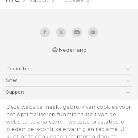
Nederland
Nederlands - Quick start guide
Producten
Nederlands - Gebruikershandleiding
Nederlands - Gids voor veiligheid en
Telefoons
Sites
wettelijke voorschriften
5G
HTC Vive
Support
Deutsch - Schnellstart
Vive
Deutsch - Benutzerhandbuch
HTC Dev
Support
About HTC
Deze website maakt gebruik van cookies voor
Accessoires
Deutsch - Informationen zur Sicherheit und
Aan de slag
Support voor eCommerce
ESG
het optimaliseren functionaliteit van de
behördliche Bestimmungen
website, te analyseren website prestaties, en
Quick start guide
Informatie over het bedrijf
bieden persoonlijke ervaring en reclame. U
User manual
Voor beleggers (engels)
kunt onze cookies te accepteren door te