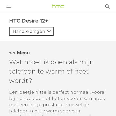
PRODUCTEN
HTC Desire 12+‎
VIVE
Handleidingen
G REIGNS
TELEFOONS
< < Menu
ACCESSOIRES
Wat moet ik doen als mijn
AANBIEDINGEN
telefoon te warm of heet
wordt?
HTC Club
SUPPORT
HTC-apparaten & -accessoires
Een beetje hitte is perfect normaal, vooral
VIVERSE
bij het opladen of het uitvoeren van apps
Aanmelden
met een hoge prestatie, hoewel de
telefoon niet te warm voor een