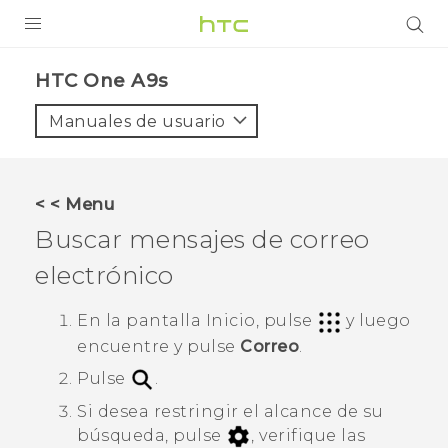
PRODUCTOS
HTC One A9s‎
VIVE
Manuales de usuario
G REIGNS
SMARTPHONES
< < Menu
ACCESORIO
Buscar mensajes de correo
VIVERSE
electrónico
AYUDA
En la pantalla
Inicio
, pulse
y luego
encuentre y pulse
Correo
.
HTC Devices & Accessories
Pulse
.
Video Tutorials
Si desea restringir el alcance de su
búsqueda, pulse
, verifique las