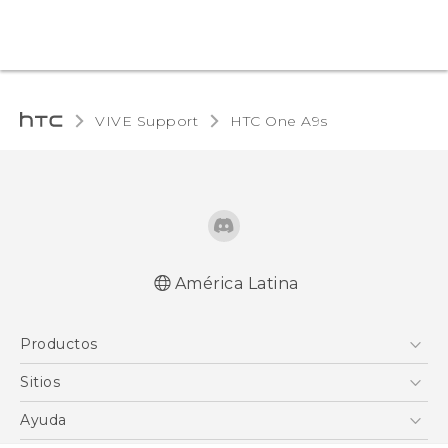
VIVE Support
HTC One A9s‎
América Latina
Español - Manual de inicio rápido
Productos
Español - Manual de usuario
5G
Sitios
Smartphones
HTC Desarrollo
Ayuda
EXODUS
HTC Investigacion