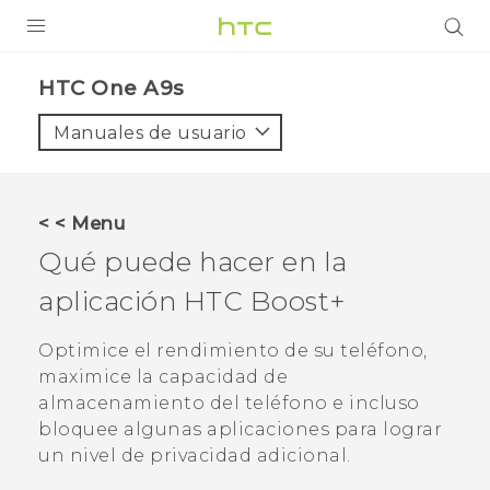
PRODUCTOS
HTC One A9s‎
VIVE
Manuales de usuario
G REIGNS
SMARTPHONES
< < Menu
ACCESORIO
Qué puede hacer en la
VIVERSE
aplicación HTC
Boost+
AYUDA
Optimice el rendimiento de su teléfono,
maximice la capacidad de
HTC Devices & Accessories
almacenamiento del teléfono e incluso
Video Tutorials
bloquee algunas aplicaciones para lograr
un nivel de privacidad adicional.