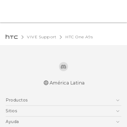
VIVE Support
HTC One A9s‎
América Latina
Español - Manual de inicio rápido
Productos
Español - Manual de usuario
5G
Sitios
Smartphones
HTC Desarrollo
Ayuda