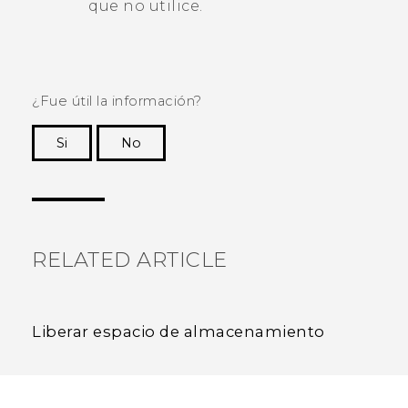
que no utilice.
¿Fue útil la información?
Si
No
¡Gracias! Tus comentarios ayudan a otras
personas a ver la información más útil.
RELATED ARTICLE
Liberar espacio de almacenamiento